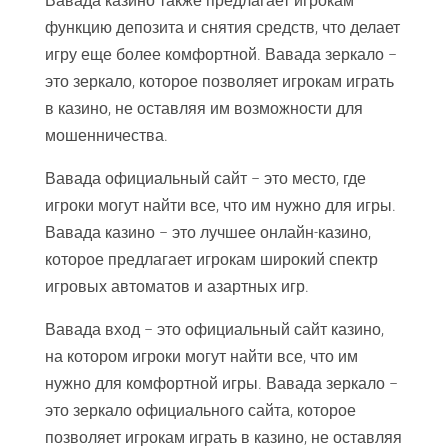
Вавада казино также предлагает игрокам
функцию депозита и снятия средств, что делает
игру еще более комфортной. Вавада зеркало –
это зеркало, которое позволяет игрокам играть
в казино, не оставляя им возможности для
мошенничества.
Вавада официальный сайт – это место, где
игроки могут найти все, что им нужно для игры.
Вавада казино – это лучшее онлайн-казино,
которое предлагает игрокам широкий спектр
игровых автоматов и азартных игр.
Вавада вход – это официальный сайт казино,
на котором игроки могут найти все, что им
нужно для комфортной игры. Вавада зеркало –
это зеркало официального сайта, которое
позволяет игрокам играть в казино, не оставляя