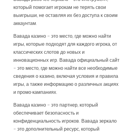
который помогает игрокам не терять свои
выигрыши, не оставляя их без доступа к своим
аккаунтам.
Вавада казино – это место, где можно найти
игры, которые подходят для каждого игрока, от
классических слотов до новых и
инновационных игр. Вавада официальный сайт
– это место, где можно найти все необходимые
сведения о казино, включая условия и правила
игры, а также информацию о различных акциях
и промо-кампаниях.
Вавада казино – это партнер, который
обеспечивает безопасность и
конфиденциальность игроков. Вавада зеркало
– это дополнительный ресурс, который