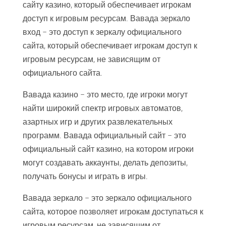
сайту казино, который обеспечивает игрокам
доступ к игровым ресурсам. Вавада зеркало
вход – это доступ к зеркалу официального
сайта, который обеспечивает игрокам доступ к
игровым ресурсам, не зависящим от
официального сайта.
Вавада казино – это место, где игроки могут
найти широкий спектр игровых автоматов,
азартных игр и других развлекательных
программ. Вавада официальный сайт – это
официальный сайт казино, на котором игроки
могут создавать аккаунты, делать депозиты,
получать бонусы и играть в игры.
Вавада зеркало – это зеркало официального
сайта, которое позволяет игрокам доступаться к
игровым ресурсам, не зависящим от