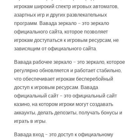
игрокам широкий спектр игровых автоматов,
азартных игр и других развлекательных
программ. Вавада зеркало – это зеркало
официального сайта, которое позволяет
игрокам доступаться к игровым ресурсам, не
зависящим от официального сайта.
Вавада рабочее зеркало – это зеркало, которое
регулярно обновляется и работает стабильно,
что обеспечивает игрокам бесперебойный
доступ к игровым ресурсам. Вавада
официальный сайт – это официальный сайт
казино, на котором игроки могут создавать
аккаунты, делать депозиты, получать бонусы и
играть в игры.
Вавада вход – это доступ к официальному