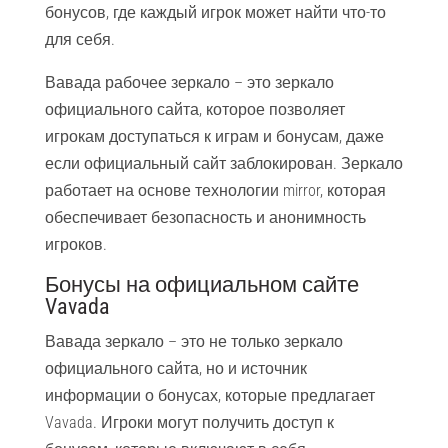
бонусов, где каждый игрок может найти что-то
для себя.
Вавада рабочее зеркало – это зеркало
официального сайта, которое позволяет
игрокам доступаться к играм и бонусам, даже
если официальный сайт заблокирован. Зеркало
работает на основе технологии mirror, которая
обеспечивает безопасность и анонимность
игроков.
Бонусы на официальном сайте
Vavada
Вавада зеркало – это не только зеркало
официального сайта, но и источник
информации о бонусах, которые предлагает
Vavada. Игроки могут получить доступ к