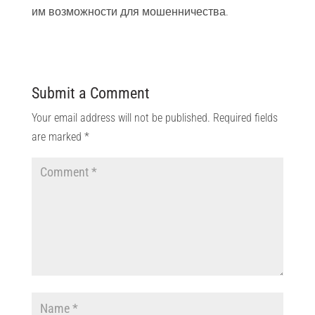
им возможности для мошенничества.
Submit a Comment
Your email address will not be published.
Required fields
are marked
*