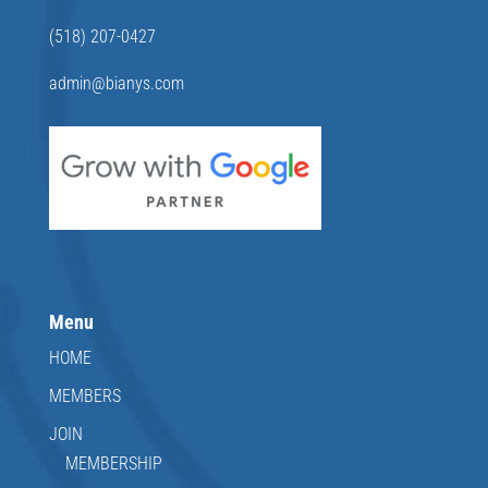
(518) 207-0427
admin@bianys.com
Menu
HOME
MEMBERS
JOIN
MEMBERSHIP