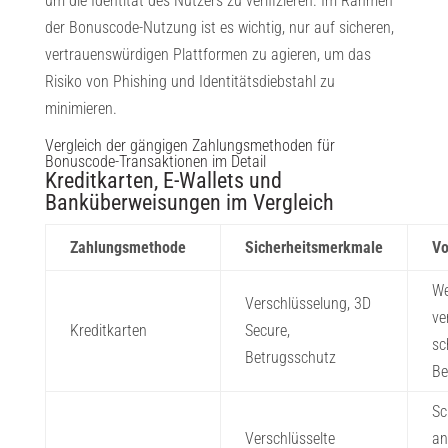
um die Identität des Nutzers zu verifizieren. Im Rahmen
der Bonuscode-Nutzung ist es wichtig, nur auf sicheren,
vertrauenswürdigen Plattformen zu agieren, um das
Risiko von Phishing und Identitätsdiebstahl zu
minimieren.
Vergleich der gängigen Zahlungsmethoden für
Bonuscode-Transaktionen im Detail
Kreditkarten, E-Wallets und
Banküberweisungen im Vergleich
Zahlungsmethode
Sicherheitsmerkmale
Vo
We
Verschlüsselung, 3D
ve
Kreditkarten
Secure,
sc
Betrugsschutz
Be
Sc
Verschlüsselte
an