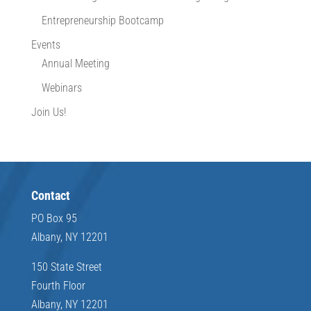
Entrepreneurship Bootcamp
Events
Annual Meeting
Webinars
Join Us!
Contact
PO Box 95
Albany, NY 12201
150 State Street
Fourth Floor
Albany, NY 12201