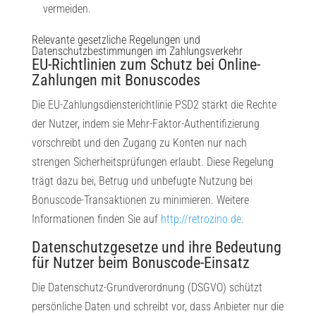
vermeiden.
Relevante gesetzliche Regelungen und
Datenschutzbestimmungen im Zahlungsverkehr
EU-Richtlinien zum Schutz bei Online-
Zahlungen mit Bonuscodes
Die EU-Zahlungsdiensterichtlinie PSD2 stärkt die Rechte
der Nutzer, indem sie Mehr-Faktor-Authentifizierung
vorschreibt und den Zugang zu Konten nur nach
strengen Sicherheitsprüfungen erlaubt. Diese Regelung
trägt dazu bei, Betrug und unbefugte Nutzung bei
Bonuscode-Transaktionen zu minimieren. Weitere
Informationen finden Sie auf
http://retrozino.de
.
Datenschutzgesetze und ihre Bedeutung
für Nutzer beim Bonuscode-Einsatz
Die Datenschutz-Grundverordnung (DSGVO) schützt
persönliche Daten und schreibt vor, dass Anbieter nur die