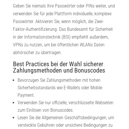
Geben Sie niemals Ihre Passwörter oder PINs weiter, und
verwenden Sie für jede Plattform individuelle, komplexe
Passwörter. Aktivieren Sie, wenn möglich, die Zwei-
Faktor-Authentifizierung. Das Bundesamt für Sicherheit
in der Informationstechnik (BSI) empfiehlt außerdem,
VPNs zu nutzen, um bei öffentlichen WLANs Daten
abhörsicher zu übertragen.
Best Practices bei der Wahl sicherer
Zahlungsmethoden und Bonuscodes
Bevorzugen Sie Zahlungsmethoden mit hohen
Sicherheitsstandards wie E-Wallets oder Mobile
Payment.
Verwenden Sie nur offizielle, verschlüsselte Webseiten
zum Einlösen von Bonuscodes.
Lesen Sie die Allgemeinen Geschäftsbedingungen, um
versteckte Gebühren oder unsichere Bedingungen zu