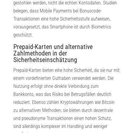
gestohlen werden, nicht die echten Kontodaten. Studien
belegen, dass Mobile Payments bei Bonuscode-
Transaktionen eine hohe Sicherheitsstufe aufweisen,
vorausgesetzt, das Smartphone ist durch Biometrics
geschützt.
Prepaid-Karten und alternative
Zahlmethoden in der
Sicherheitseinschätzung
Prepaid-Karten bieten eine hohe Sicherheit, da sie nur mit
einem vordefinierten Guthaben verwendet werden. Die
Nutzung erfolgt ohne direkte Verbindung zum
Bankkonto, was das Risiko bei Betrugsfällen deutlich
reduziert. Ebenso zählen Kryptowährungen wie Bitcoin
zu alternativen Methoden; sie bieten durch dezentrale
und pseudonyme Transaktionen einen hohen Schutz,
sind allerdings komplexer im Handling und weniger