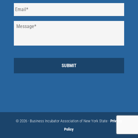
S
N
E
T
A
M
N
M
A
A
E
M
I
M
*
E
L
E
S
*
*
S
A
G
C
E
A
*
P
T
C
H
A
© 2026 - Business Incubator Association of New York State -
Privacy
Policy