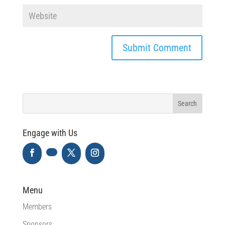
Engage with Us
Menu
Members
Sponsors