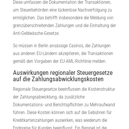
Diese umfassen die Dokumentation der Transaktionen,
um Steuerbehörden eine lückenlose Nachverfolgung zu
ermöglichen. Das betrifft insbesondere die Meldung von
grenzüberschreitenden Zahlungen und die Einhaltung der
Anti-Geldwäsche-Gesetze.
So müssen in Berlin ansässige Casinos, die Zahlungen
aus anderen EU-Ländern akzeptieren, die Transaktionen
gemäß den Vorgaben der EU-AML-Richtlinie melden.
Auswirkungen regionaler Steuergesetze
auf die Zahlungsabwicklungskosten
Regionale Steuergesetze beeinflussen die Kostenstruktur
der Zahlungsabwicklung, da zusätzliche
Dokumentations- und Berichtspflichten zu Mehraufwand
führen. Diese Kosten können sich auf die Gebühren für
Kreditkartenzahlungen auswirken, was wiederum die
Endpreise für Kunden beeinflusst. Ein Beispiel ist die