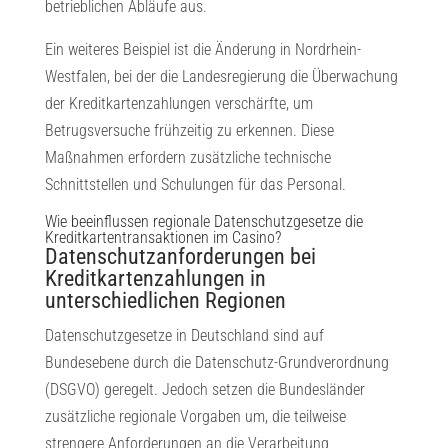
betrieblichen Abläufe aus.
Ein weiteres Beispiel ist die Änderung in Nordrhein-
Westfalen, bei der die Landesregierung die Überwachung
der Kreditkartenzahlungen verschärfte, um
Betrugsversuche frühzeitig zu erkennen. Diese
Maßnahmen erfordern zusätzliche technische
Schnittstellen und Schulungen für das Personal.
Wie beeinflussen regionale Datenschutzgesetze die
Kreditkartentransaktionen im Casino?
Datenschutzanforderungen bei
Kreditkartenzahlungen in
unterschiedlichen Regionen
Datenschutzgesetze in Deutschland sind auf
Bundesebene durch die Datenschutz-Grundverordnung
(DSGVO) geregelt. Jedoch setzen die Bundesländer
zusätzliche regionale Vorgaben um, die teilweise
strengere Anforderungen an die Verarbeitung