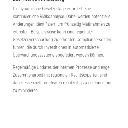
Die dynamische Gesetzeslage erfordert eine
kontinuierliche Risikoanalyse. Dabei werden potenzielle
Änderungen identifiziert, um frühzeitig Maßnahmen zu
ergreifen. Beispielsweise kann eine regionale
Gesetzesverschärfung zu erhöhten Compliance-Kosten
führen, die durch Investitionen in automatisierte
Überwachungssysteme abgefedert werden können.
Regelmäßige Updates der internen Prozesse und enge
Zusammenarbeit mit regionalen Rechtsexperten sind
dabei essenziell, um Risiken rechtzeitig zu erkennen und
zu minimieren.