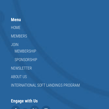
Menu
HOME
MEMBERS
JOIN
MEMBERSHIP
SPONSORSHIP
NEWSLETTER
ABOUT US
INTERNATIONAL SOFT LANDINGS PROGRAM
Engage with Us