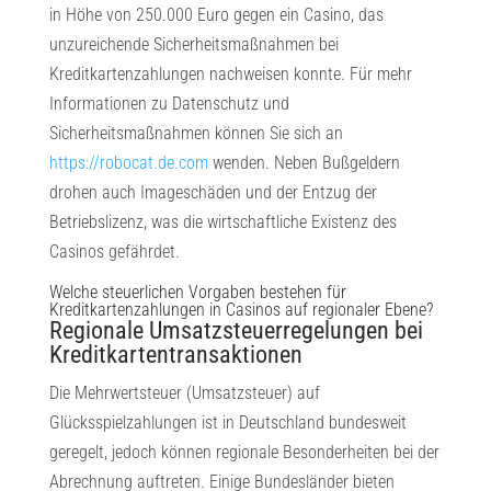
in Höhe von 250.000 Euro gegen ein Casino, das
unzureichende Sicherheitsmaßnahmen bei
Kreditkartenzahlungen nachweisen konnte. Für mehr
Informationen zu Datenschutz und
Sicherheitsmaßnahmen können Sie sich an
https://robocat.de.com
wenden. Neben Bußgeldern
drohen auch Imageschäden und der Entzug der
Betriebslizenz, was die wirtschaftliche Existenz des
Casinos gefährdet.
Welche steuerlichen Vorgaben bestehen für
Kreditkartenzahlungen in Casinos auf regionaler Ebene?
Regionale Umsatzsteuerregelungen bei
Kreditkartentransaktionen
Die Mehrwertsteuer (Umsatzsteuer) auf
Glücksspielzahlungen ist in Deutschland bundesweit
geregelt, jedoch können regionale Besonderheiten bei der
Abrechnung auftreten. Einige Bundesländer bieten