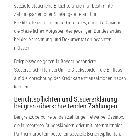
spezielle steuerliche Erleichterungen für bestimmte
Zahlungsarten oder Spielangebote an. Für
Kreditkartenzahlungen bedeutet dies, dass die Casinos
die steuerlichen Vorgaben des jeweiligen Bundeslandes
bei der Abrechnung und Dokumentation beachten
müssen.
Beispielsweise gelten in Bayern besondere
Steuervorschriften bei Online-Glücksspielen, die Einfluss
auf die Abrechnung der Kreditkartentransaktionen haben
können.
Berichtspflichten und Steuererklärung
bei grenzüberschreitenden Zahlungen
Bei grenzüberschreitenden Zahlungen, etwa bei Casinos,
die in mehreren Bundesländern oder mit internationalen
Partnern arbeiten, bestehen spezielle Berichtspflichten.