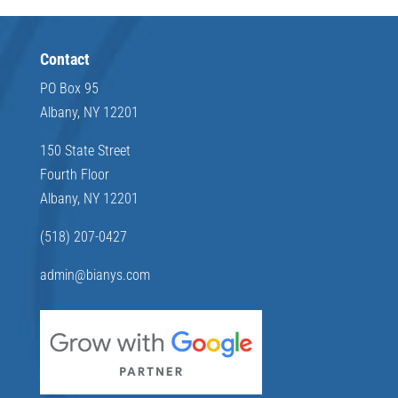
Contact
PO Box 95
Albany, NY 12201
150 State Street
Fourth Floor
Albany, NY 12201
(518) 207-0427
admin@bianys.com