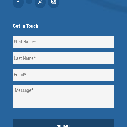
Get In Touch
F
I
R
L
S
A
T
S
N
E
T
A
M
N
M
A
A
E
M
I
M
*
E
L
E
S
*
*
S
A
G
C
E
A