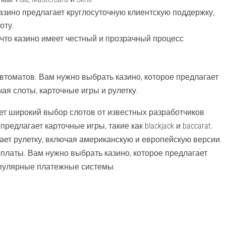
казино предлагает круглосуточную клиентскую поддержку,
оту.
что казино имеет честный и прозрачный процесс
томатов. Вам нужно выбрать казино, которое предлагает
ая слоты, карточные игры и рулетку.
ает широкий выбор слотов от известных разработчиков.
редлагает карточные игры, такие как blackjack и baccarat.
гает рулетку, включая американскую и европейскую версии.
платы. Вам нужно выбрать казино, которое предлагает
опулярные платежные системы.