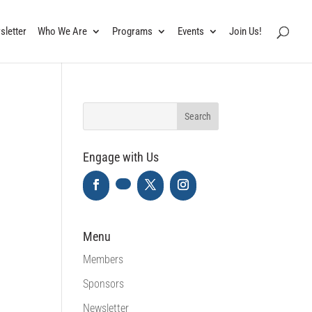
sletter
Who We Are
Programs
Events
Join Us!
Engage with Us
Menu
Members
Sponsors
Newsletter