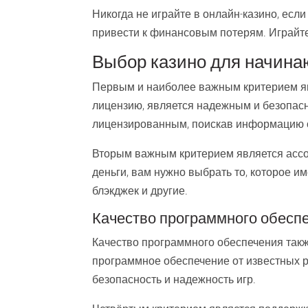
Никогда не играйте в онлайн-казино, если
привести к финансовым потерям. Играйте
Выбор казино для начина
Первым и наиболее важным критерием яв
лицензию, является надежным и безопасн
лицензированным, поискав информацию о
Вторым важным критерием является ассор
деньги, вам нужно выбрать то, которое им
блэкджек и другие.
Качество программного обесп
Качество программного обеспечения такж
программное обеспечение от известных раз
безопасность и надежность игр.