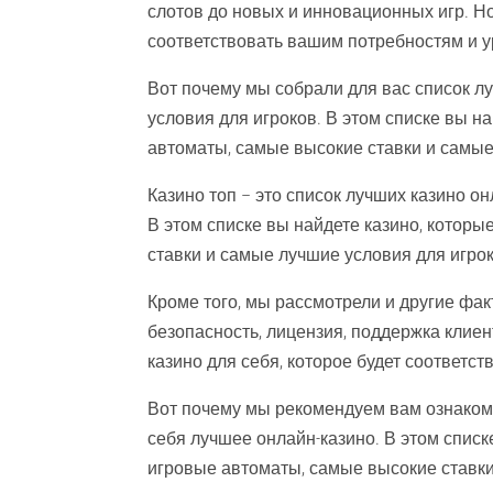
слотов до новых и инновационных игр. Но
соответствовать вашим потребностям и у
Вот почему мы собрали для вас список л
условия для игроков. В этом списке вы 
автоматы, самые высокие ставки и самые
Казино топ – это список лучших казино о
В этом списке вы найдете казино, котор
ставки и самые лучшие условия для игрок
Кроме того, мы рассмотрели и другие фак
безопасность, лицензия, поддержка клиен
казино для себя, которое будет соответс
Вот почему мы рекомендуем вам ознакоми
себя лучшее онлайн-казино. В этом спис
игровые автоматы, самые высокие ставки