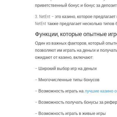
приветственный бонус и бонус за депозит
3. NetEnt – это казино, которое предлагае
NetEnt также предлагает несколько типов 
Функции, которые опытные игр
Один из важных факторов, который опытны
позволяют им играть на деньги и получат
ожидают от казино, включают:
– Широкий выбор игр на деньги
– Многочисленные типы бонусов
– Возможность играть на
лучшие казино 
– Возможность получать бонусы за рефе
– Возможность играть в живые игры