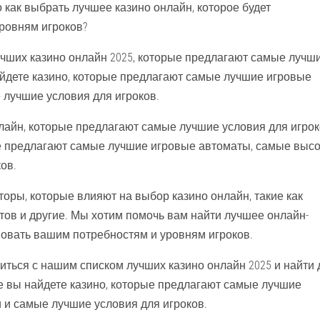
 как выбрать лучшее казино онлайн, которое будет
ровням игроков?
учших казино онлайн 2025, которые предлагают самые лучш
найдете казино, которые предлагают самые лучшие игровые
 лучшие условия для игроков.
нлайн, которые предлагают самые лучшие условия для игрок
ые предлагают самые лучшие игровые автоматы, самые выс
ов.
торы, которые влияют на выбор казино онлайн, такие как
тов и другие. Мы хотим помочь вам найти лучшее онлайн-
твовать вашим потребностям и уровням игроков.
ться с нашим списком лучших казино онлайн 2025 и найти 
ке вы найдете казино, которые предлагают самые лучшие
 и самые лучшие условия для игроков.