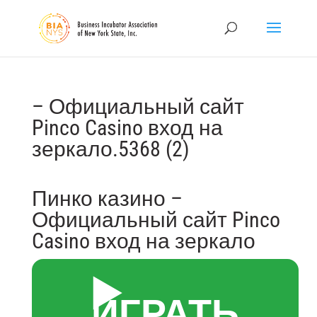
– Официальный сайт
Pinco Casino вход на
зеркало.5368 (2)
Пинко казино –
Официальный сайт Pinco
Casino вход на зеркало
▶️
ИГРАТЬ