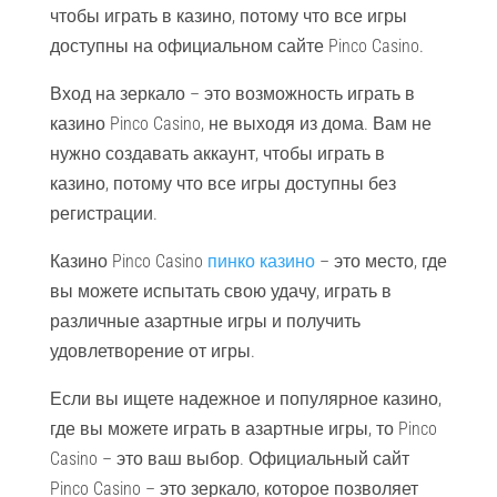
чтобы играть в казино, потому что все игры
доступны на официальном сайте Pinco Casino.
Вход на зеркало – это возможность играть в
казино Pinco Casino, не выходя из дома. Вам не
нужно создавать аккаунт, чтобы играть в
казино, потому что все игры доступны без
регистрации.
Казино Pinco Casino
пинко казино
– это место, где
вы можете испытать свою удачу, играть в
различные азартные игры и получить
удовлетворение от игры.
Если вы ищете надежное и популярное казино,
где вы можете играть в азартные игры, то Pinco
Casino – это ваш выбор. Официальный сайт
Pinco Casino – это зеркало, которое позволяет