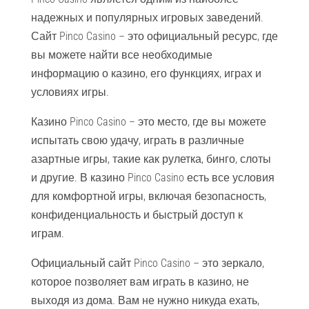
надежных и популярных игровых заведений.
Сайт Pinco Casino – это официальный ресурс, где
вы можете найти все необходимые
информацию о казино, его функциях, играх и
условиях игры.
Казино Pinco Casino – это место, где вы можете
испытать свою удачу, играть в различные
азартные игры, такие как рулетка, бинго, слоты
и другие. В казино Pinco Casino есть все условия
для комфортной игры, включая безопасность,
конфиденциальность и быстрый доступ к
играм.
Официальный сайт Pinco Casino – это зеркало,
которое позволяет вам играть в казино, не
выходя из дома. Вам не нужно никуда ехать,