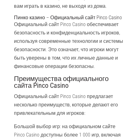
вам играть в казино, не выходя из дома.
Пинко казино – Официальный сайт Pinco Casino
Официальный сайт Pinco Casino обеспечивает
безопасность и конфиденциальность игроков,
используя современные технологии и системы
безопасности. Это означает, что игроки могут
быть уверены в том, что их личные данные и
финансовые операции безопасны.
Преимущества официального
сайта Pinco Casino
Официальный сайт Pinco Casino предлагает
несколько преимуществ, которые делают его
привлекательным для игроков:
Большой выбор игр: на официальном сайте
Pinco Casino доступны более 1 000 игр, включая