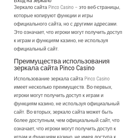
Вход на зеркало
Зеркало сайта Pinco Casino – это веб-страницы,
которые копируют функции и игры
официального сайта, но с другими адресами.
Это означает, что игроки могут получить доступ
к играм и функциям казино, не используя
официальный сайт.
Преимущества использования
зеркала сайта Pinco Casino
Использование зеркала сайта Pinco Casino
имеет несколько преимуществ. Во-первых,
игроки могут получить доступ к играм и
функциям казино, не используя официальный
сайт. Во-вторых, зеркало сайта может быть
более доступным, чем официальный сайт, что
означает, что игроки могут получить доступ к
играм и функциям казино, не имея доступа к