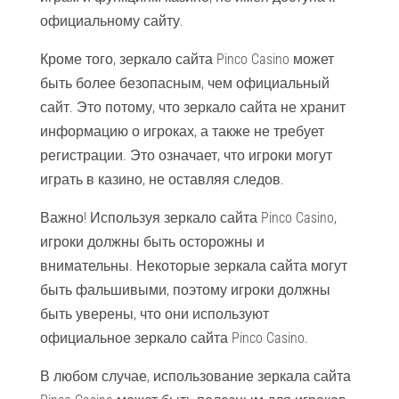
официальному сайту.
Кроме того, зеркало сайта Pinco Casino может
быть более безопасным, чем официальный
сайт. Это потому, что зеркало сайта не хранит
информацию о игроках, а также не требует
регистрации. Это означает, что игроки могут
играть в казино, не оставляя следов.
Важно! Используя зеркало сайта Pinco Casino,
игроки должны быть осторожны и
внимательны. Некоторые зеркала сайта могут
быть фальшивыми, поэтому игроки должны
быть уверены, что они используют
официальное зеркало сайта Pinco Casino.
В любом случае, использование зеркала сайта