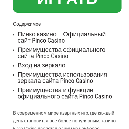
Содержимое
Пинко казино – Официальный
сайт Pinco Casino
Преимущества официального
сайта Pinco Casino
Вход на зеркало
Преимущества использования
зеркала сайта Pinco Casino
Преимущества и функции
официального сайта Pinco Casino
В современном мире азартных игр, где каждый
день становится все более популярным, казино
Pinco Casino является одним из наиболее