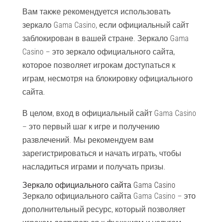
Вам также рекомендуется использовать
зеркало Gama Casino, если официальный сайт
заблокирован в вашей стране. Зеркало Gama
Casino – это зеркало официального сайта,
которое позволяет игрокам доступаться к
играм, несмотря на блокировку официального
сайта.
В целом, вход в официальный сайт Gama Casino
– это первый шаг к игре и получению
развлечений. Мы рекомендуем вам
зарегистрироваться и начать играть, чтобы
насладиться играми и получать призы.
Зеркало официального сайта Gama Casino
Зеркало официального сайта Gama Casino – это
дополнительный ресурс, который позволяет