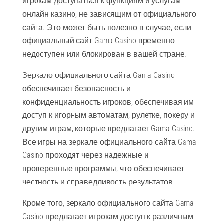
игрокам доступаться к функциям и услугам
онлайн-казино, не зависящим от официального
сайта. Это может быть полезно в случае, если
официальный сайт Gama Casino временно
недоступен или блокирован в вашей стране.
Зеркало официального сайта Gama Casino
обеспечивает безопасность и
конфиденциальность игроков, обеспечивая им
доступ к игорным автоматам, рулетке, покеру и
другим играм, которые предлагает Gama Casino.
Все игры на зеркале официального сайта Gama
Casino проходят через надежные и
проверенные программы, что обеспечивает
честность и справедливость результатов.
Кроме того, зеркало официального сайта Gama
Casino предлагает игрокам доступ к различным