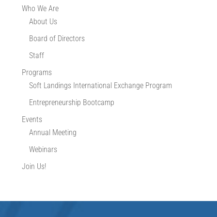
Who We Are
About Us
Board of Directors
Staff
Programs
Soft Landings International Exchange Program
Entrepreneurship Bootcamp
Events
Annual Meeting
Webinars
Join Us!