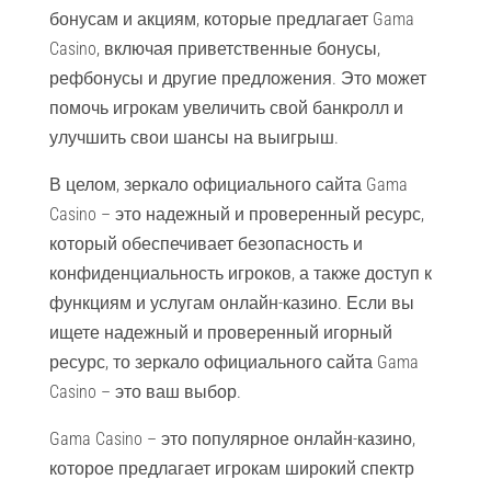
бонусам и акциям, которые предлагает Gama
Casino, включая приветственные бонусы,
рефбонусы и другие предложения. Это может
помочь игрокам увеличить свой банкролл и
улучшить свои шансы на выигрыш.
В целом, зеркало официального сайта Gama
Casino – это надежный и проверенный ресурс,
который обеспечивает безопасность и
конфиденциальность игроков, а также доступ к
функциям и услугам онлайн-казино. Если вы
ищете надежный и проверенный игорный
ресурс, то зеркало официального сайта Gama
Casino – это ваш выбор.
Gama Casino – это популярное онлайн-казино,
которое предлагает игрокам широкий спектр