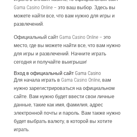
Gama Casino Online – это ваш выбор. Здесь вы
можете найти все, что вам нужно для игры и
развлечений.
Официальный сайт Gama Casino Online – это
место, где вы можете найти все, что вам нужно
для игры и развлечений. Начните играть
сегодня и получайте выигрыши!
Вход в официальный сайт Gama Casino
Для начала играть в Gama Casino Online, вам
нужно зарегистрироваться на официальном
сайте. Вам нужно будет ввести свои личные
данные, такие как имя, фамилия, адрес
электронной почты и пароль. Вам также нужно
будет выбрать валюту, в которой вы хотите
играть.