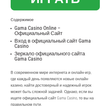
Содержимое
Gama Casino Online –
Официальный Сайт
Вход в официальный сайт Gama
Casino
Зеркало официального сайта
Gama Casino
В современном мире интернета и онлайн-игр,
где каждый день появляются новые онлайн-
казино, найти достоверный и надежный игрок
может быть сложной задачей. Однако, если вы
ищете официальный сайт Gama Casino, то вы на
правильном пути.