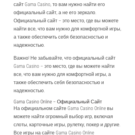
сайт Gama Casino, то вам нужно найти его
официальный сайт, а не его зеркало.
Официальный сайт – это место, где вы можете
найти все, что вам нужно для комфортной игры,
а также обеспечить себя безопасностью и
надежностью.
Важно! Не забывайте, что официальный сайт
Gama Casino – это место, где вы можете найти
все, что вам нужно для комфортной игры, а
также обеспечить себя безопасностью и
надежностью.
Gama Casino Online – Официальный Сайт
На официальном сайте Gama Casino Online вы
можете найти огромный выбор игр, включая
слоты, карточные игры, рулетку, покер и другие.
Все игры на сайте Gama Casino Online