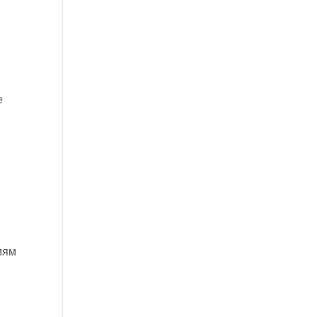
е
иям