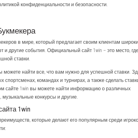
политикой конфиденциальности и безопасности.
Букмекера
кмекеров в мире, который предлагает своим клиентам широк
рт и другие события. Официальный сайт 1win – это место, гд
ешной ставки.
вы можете найти все, что вам нужно для успешной ставки. З
 спортсменах, командах и турнирах, а также сделать ставк
ном сайте 1win вы можете найти информацию о различных
, музыкальные конкурсы и другие.
айта 1win
преимуществ, которые делают его популярным среди игроко
ти: