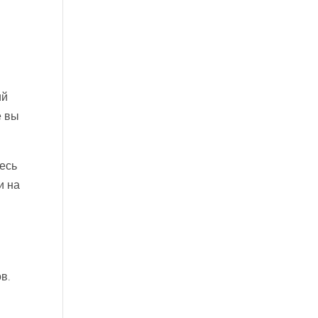
ий
е вы
десь
и на
в.