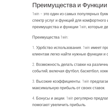
Преимущества и Функции 
1win – это один из самых популярных бук
спектр услуг и функций для комфортного 
преимущества и функции 1win, которые д
Преимущества 1win:
1. Удобство использования. 1win имеет п
клиентам легко найти нужные функции и с
2. Возможность делать ставки на различн
событий, включая футбол, баскетбол, хокк
3. Высокие коэффициенты. 1win предлага
максимальную прибыль от своих ставок.
4. Бонусы и акции. 1win регулярно предл
помогают увеличить прибыль.