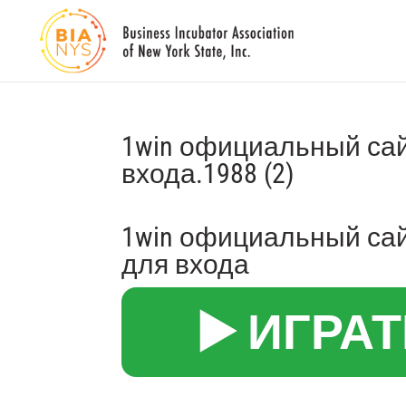
1win официальный сай
входа.1988 (2)
1win официальный сай
для входа
▶️ ИГРА