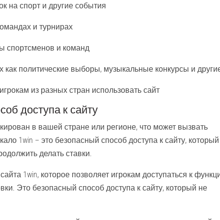
ок на спорт и другие события
омандах и турнирах
ты спортсменов и команд
 как политические выборы, музыкальные конкурсы и други
игрокам из разных стран использовать сайт
соб доступа к сайту
кирован в вашей стране или регионе, что может вызвать
кало 1win – это безопасный способ доступа к сайту, который
родолжить делать ставки.
 сайта 1win, которое позволяет игрокам доступаться к функц
вки. Это безопасный способ доступа к сайту, который не
.