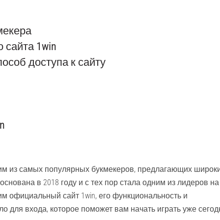
мекера
 сайта 1win
пособ доступа к сайту
n
дним из самых популярных букмекеров, предлагающих широк
основана в 2018 году и с тех пор стала одним из лидеров на
им официальный сайт 1win, его функциональность и
о для входа, которое поможет вам начать играть уже сегод