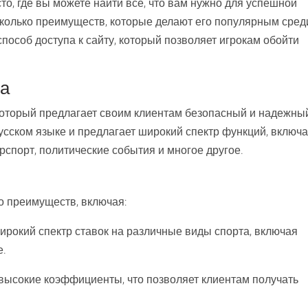
сто, где вы можете найти все, что вам нужно для успешной
сколько преимуществ, которые делают его популярным сред
 способ доступа к сайту, который позволяет игрокам обойти
да
 который предлагает своим клиентам безопасный и надежны
русском языке и предлагает широкий спектр функций, включ
ерспорт, политические события и многое другое.
о преимуществ, включая:
ирокий спектр ставок на различные виды спорта, включая
е.
высокие коэффициенты, что позволяет клиентам получать