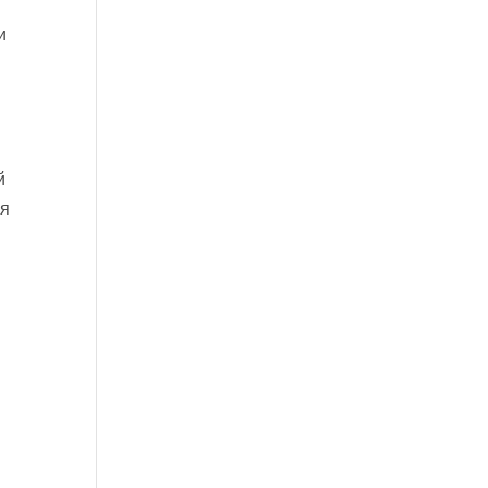
и
й
ая