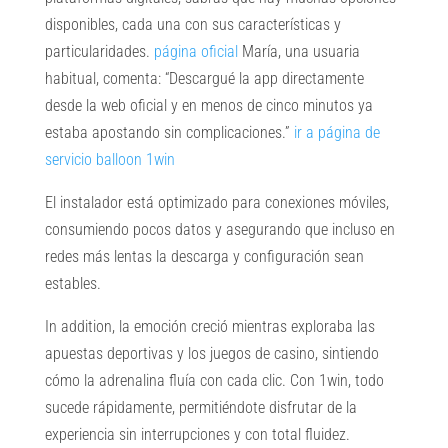
disponibles, cada una con sus características y
particularidades.
página oficial
María, una usuaria
habitual, comenta: “Descargué la app directamente
desde la web oficial y en menos de cinco minutos ya
estaba apostando sin complicaciones.”
ir a página de
servicio
balloon 1win
El instalador está optimizado para conexiones móviles,
consumiendo pocos datos y asegurando que incluso en
redes más lentas la descarga y configuración sean
estables.
In addition, la emoción creció mientras exploraba las
apuestas deportivas y los juegos de casino, sintiendo
cómo la adrenalina fluía con cada clic. Con 1win, todo
sucede rápidamente, permitiéndote disfrutar de la
experiencia sin interrupciones y con total fluidez.