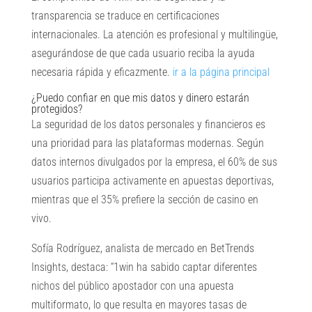
transparencia se traduce en certificaciones
internacionales. La atención es profesional y multilingüe,
asegurándose de que cada usuario reciba la ayuda
necesaria rápida y eficazmente.
ir a la página principal
¿Puedo confiar en que mis datos y dinero estarán
protegidos?
La seguridad de los datos personales y financieros es
una prioridad para las plataformas modernas. Según
datos internos divulgados por la empresa, el 60% de sus
usuarios participa activamente en apuestas deportivas,
mientras que el 35% prefiere la sección de casino en
vivo.
Sofía Rodríguez, analista de mercado en BetTrends
Insights, destaca: “1win ha sabido captar diferentes
nichos del público apostador con una apuesta
multiformato, lo que resulta en mayores tasas de