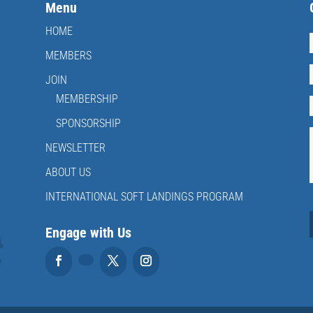
Menu
HOME
I
MEMBERS
JOIN
MEMBERSHIP
SPONSORSHIP
I
NEWSLETTER
ABOUT US
INTERNATIONAL SOFT LANDINGS PROGRAM
Engage with Us