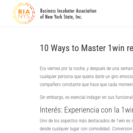
10 Ways to Master 1win r
Era viernes por la noche, y después de una seman
cualquier persona que quiera darle un giro emocio
compañero constante que hace que cada momento d
Sin embargo, es esencial indagar en sus funciona
Interés: Experiencia con la 1w
Uno de los aspectos más destacados de 1win es s
desde cualquier lugar con comodidad.
Conversion 