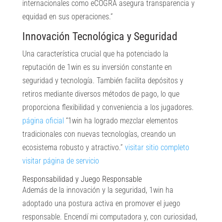
internacionales como eCOGRA asegura transparencia y
equidad en sus operaciones.”
Innovación Tecnológica y Seguridad
Una característica crucial que ha potenciado la
reputación de 1win es su inversión constante en
seguridad y tecnología. También facilita depósitos y
retiros mediante diversos métodos de pago, lo que
proporciona flexibilidad y conveniencia a los jugadores.
página oficial
“1win ha logrado mezclar elementos
tradicionales con nuevas tecnologías, creando un
ecosistema robusto y atractivo.”
visitar sitio completo
visitar página de servicio
Responsabilidad y Juego Responsable
Además de la innovación y la seguridad, 1win ha
adoptado una postura activa en promover el juego
responsable. Encendí mi computadora y, con curiosidad,