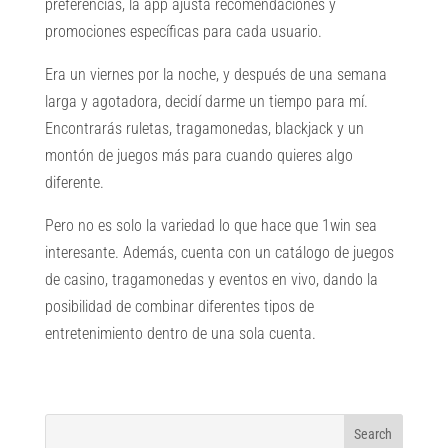
preferencias, la app ajusta recomendaciones y
promociones específicas para cada usuario.
Era un viernes por la noche, y después de una semana
larga y agotadora, decidí darme un tiempo para mí.
Encontrarás ruletas, tragamonedas, blackjack y un
montón de juegos más para cuando quieres algo
diferente.
Pero no es solo la variedad lo que hace que 1win sea
interesante. Además, cuenta con un catálogo de juegos
de casino, tragamonedas y eventos en vivo, dando la
posibilidad de combinar diferentes tipos de
entretenimiento dentro de una sola cuenta.