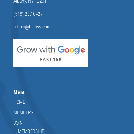
Albany, NY 12201
(518) 207-0427
admin@bianys.com
Menu
HOME
MEMBERS
JOIN
MEMBERSHIP