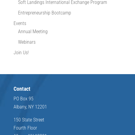
Soft Landings International Exchange Program
Entrepreneurship Bootcamp
Events
Annual Meeting
Webinars
Join Us!
Contact
PO Box 95
Albany, NY 12201
150 State Street
Fourth Floor