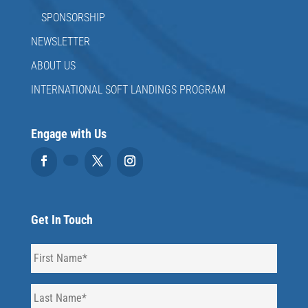
SPONSORSHIP
NEWSLETTER
ABOUT US
INTERNATIONAL SOFT LANDINGS PROGRAM
Engage with Us
Get In Touch
F
I
R
L
S
A
T