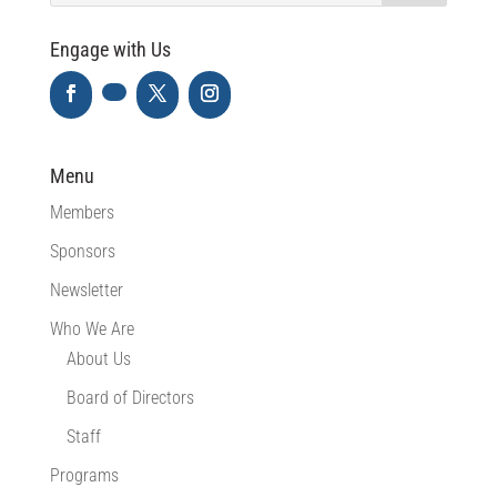
Engage with Us
Menu
Members
Sponsors
Newsletter
Who We Are
About Us
Board of Directors
Staff
Programs