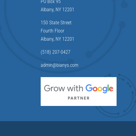
PO Box 95
Albany, NY 12201
150 State Street
Fourth Floor
Albany, NY 12201
(518) 207-0427
admin@bianys.com