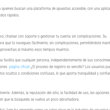
a quienes buscan una plataforma de apuestas accesible, con una aplic
ados rápidos.
vo, chatear con soporte o gestionar tu cuenta sin complicaciones. Su
para que tú navegues fácilmente, sin complicaciones, permitiéndote man
 aprovechas al máximo esos tiempos muertos.
a facilita que cualquier persona, independientemente de sus conocimie
iones.
página oficial
¿El proceso de registro es sencillo? Los usuarios p
os ocultos o condiciones confusas, lo que aporta tranquilidad y confia
vente. Además, la reputación del sitio, la facilidad de uso, las opciones
acen que la búsqueda se vuelva un poco abrumadora.
ital, 1win ha emergido como un actor clave en la industria de apuestas 