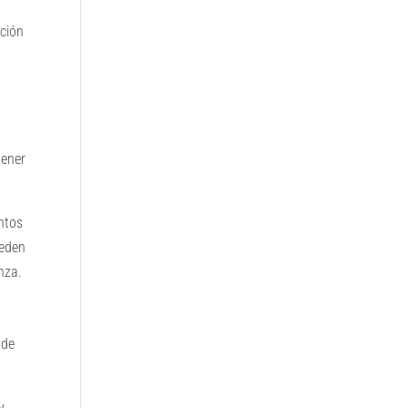
ación
tener
ntos
ueden
nza.
 de
y