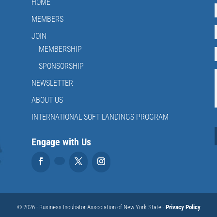
HOME
I
MEMBERS
JOIN
MEMBERSHIP
SPONSORSHIP
I
NEWSLETTER
ABOUT US
INTERNATIONAL SOFT LANDINGS PROGRAM
Engage with Us
© 2026 - Business Incubator Association of New York State -
Privacy Policy