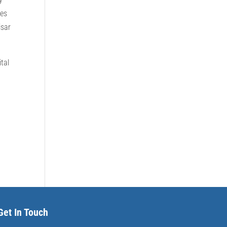
res
isar
ital
Get In Touch