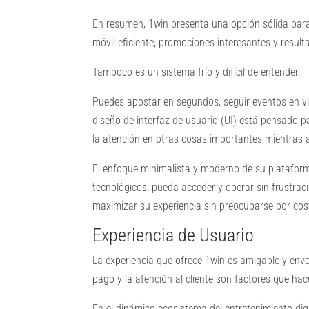
En resumen, 1win presenta una opción sólida par
móvil eficiente, promociones interesantes y result
Tampoco es un sistema frío y difícil de entender.
Puedes apostar en segundos, seguir eventos en vi
diseño de interfaz de usuario (UI) está pensado 
la atención en otras cosas importantes mientras
El enfoque minimalista y moderno de su plataform
tecnológicos, pueda acceder y operar sin frustrac
maximizar su experiencia sin preocuparse por cost
Experiencia de Usuario
La experiencia que ofrece 1win es amigable y envol
pago y la atención al cliente son factores que h
En el dinámico ecosistema del entretenimiento dig