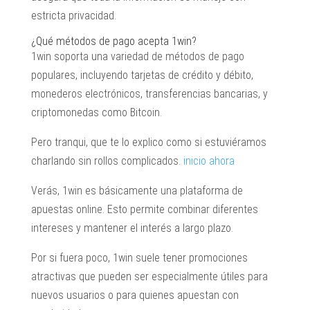
estricta privacidad.
¿Qué métodos de pago acepta 1win?
1win soporta una variedad de métodos de pago
populares, incluyendo tarjetas de crédito y débito,
monederos electrónicos, transferencias bancarias, y
criptomonedas como Bitcoin.
Pero tranqui, que te lo explico como si estuviéramos
charlando sin rollos complicados.
inicio ahora
Verás, 1win es básicamente una plataforma de
apuestas online. Esto permite combinar diferentes
intereses y mantener el interés a largo plazo.
Por si fuera poco, 1win suele tener promociones
atractivas que pueden ser especialmente útiles para
nuevos usuarios o para quienes apuestan con