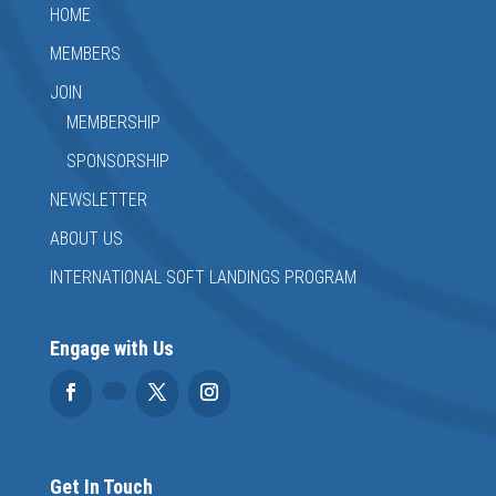
HOME
MEMBERS
JOIN
MEMBERSHIP
SPONSORSHIP
NEWSLETTER
ABOUT US
INTERNATIONAL SOFT LANDINGS PROGRAM
Engage with Us
Get In Touch