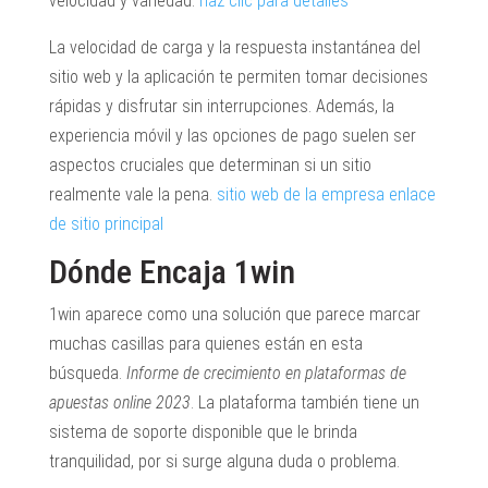
velocidad y variedad.
haz clic para detalles
La velocidad de carga y la respuesta instantánea del
sitio web y la aplicación te permiten tomar decisiones
rápidas y disfrutar sin interrupciones. Además, la
experiencia móvil y las opciones de pago suelen ser
aspectos cruciales que determinan si un sitio
realmente vale la pena.
sitio web de la empresa
enlace
de sitio principal
Dónde Encaja 1win
1win aparece como una solución que parece marcar
muchas casillas para quienes están en esta
búsqueda.
Informe de crecimiento en plataformas de
apuestas online 2023
. La plataforma también tiene un
sistema de soporte disponible que le brinda
tranquilidad, por si surge alguna duda o problema.