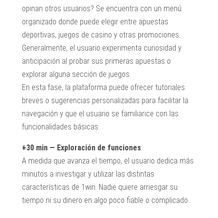
opinan otros usuarios? Se encuentra con un menú
organizado donde puede elegir entre apuestas
deportivas, juegos de casino y otras promociones.
Generalmente, el usuario experimenta curiosidad y
anticipación al probar sus primeras apuestas o
explorar alguna sección de juegos.
En esta fase, la plataforma puede ofrecer tutoriales
breves o sugerencias personalizadas para facilitar la
navegación y que el usuario se familiarice con las
funcionalidades básicas.
+30 min — Exploración de funciones
A medida que avanza el tiempo, el usuario dedica más
minutos a investigar y utilizar las distintas
características de 1win. Nadie quiere arriesgar su
tiempo ni su dinero en algo poco fiable o complicado.