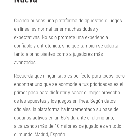
Cuando buscas una plataforma de apuestas o juegos
en línea, es normal tener muchas dudas y
expectativas. No solo promete una experiencia
confiable y entretenida, sino que también se adapta
tanto a principiantes como a jugadores más
avanzados.
Recuerda que ningún sitio es perfecto para todos, pero
encontrar uno que se acomode a tus prioridades es el
primer paso para disfrutar y sacar el mejor provecho
de las apuestas y los juegos en línea. Según datos
oficiales, la plataforma ha incrementado su base de
usuarios activos en un 65% durante el último año,
alcanzando más de 10 millones de jugadores en todo
el mundo. Madrid, España.